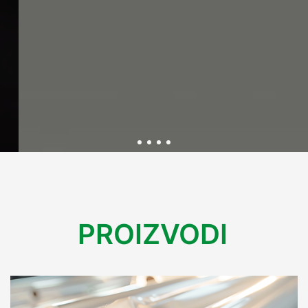
Održivost kroz inovativnu
ambalažu
PROIZVODI
U Variplastu kontinuirano radimo na razvoju ekološki
prihvatljive ambalaže koja smanjuje utjecaj na okoliš.
Kroz inovacije i reciklažne procese, osiguravamo rješenja
koja podržavaju održivu budućnost bez kompromisa na