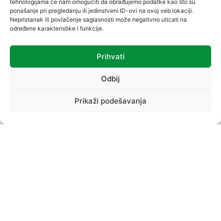
tehnologijama će nam omogućiti da obrađujemo podatke kao što su
ponašanje pri pregledanju ili jedinstveni ID-ovi na ovoj veb lokaciji.
Nepristanak ili povlačenje saglasnosti može negativno uticati na
određene karakteristike i funkcije.
Prihvati
VREĆICE
Odbij
Prikaži podešavanja
PROIZVODNI