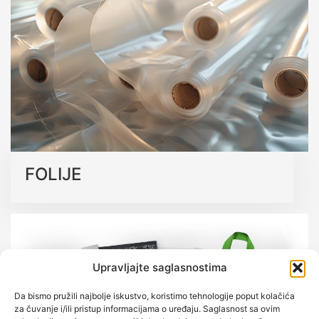
Kroz inovacije i reciklažne procese, osiguravamo rješenja
koja podržavaju održivu budućnost bez kompromisa na
kvalitetu.
Saznajte više o našim ekološkim rješenjima
FOLIJE
Upravljajte saglasnostima
Da bismo pružili najbolje iskustvo, koristimo tehnologije poput kolačića
za čuvanje i/ili pristup informacijama o uređaju. Saglasnost sa ovim