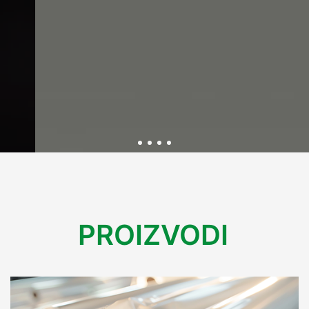
Održivost kroz inovativnu
ambalažu
PROIZVODI
U Variplastu kontinuirano radimo na razvoju ekološki
prihvatljive ambalaže koja smanjuje utjecaj na okoliš.
Kroz inovacije i reciklažne procese, osiguravamo rješenja
koja podržavaju održivu budućnost bez kompromisa na