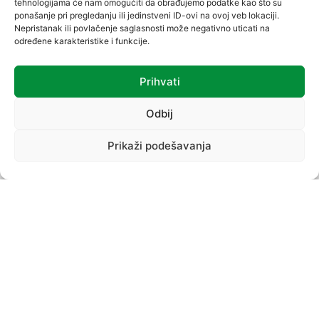
tehnologijama će nam omogućiti da obrađujemo podatke kao što su
ponašanje pri pregledanju ili jedinstveni ID-ovi na ovoj veb lokaciji.
Nepristanak ili povlačenje saglasnosti može negativno uticati na
određene karakteristike i funkcije.
Prihvati
VREĆICE
Odbij
Prikaži podešavanja
PROIZVODNI