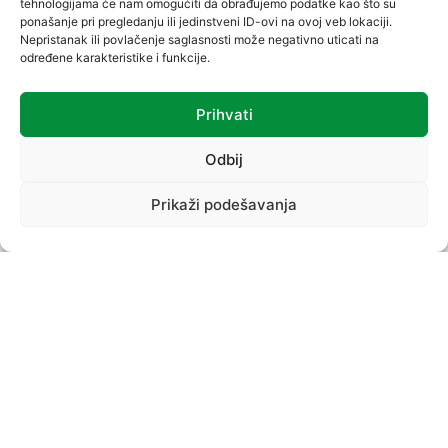
tehnologijama će nam omogućiti da obrađujemo podatke kao što su
ponašanje pri pregledanju ili jedinstveni ID-ovi na ovoj veb lokaciji.
Nepristanak ili povlačenje saglasnosti može negativno uticati na
određene karakteristike i funkcije.
Prihvati
VREĆICE
Odbij
Prikaži podešavanja
PROIZVODNI