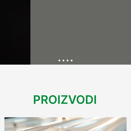
Održivost kroz inovativnu
PROIZVODI
ambalažu
U Variplastu kontinuirano radimo na razvoju ekološki
prihvatljive ambalaže koja smanjuje utjecaj na okoliš.
Kroz inovacije i reciklažne procese, osiguravamo rješenja