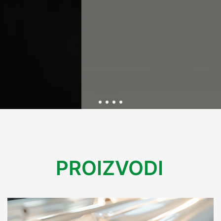
Održivost kroz inovativnu
PROIZVODI
ambalažu
U Variplastu kontinuirano radimo na razvoju ekološki
prihvatljive ambalaže koja smanjuje utjecaj na okoliš.
Kroz inovacije i reciklažne procese, osiguravamo rješenja