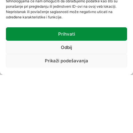
tehnologijama će nam omogućiti da obrađujemo podatke kao što su
ponašanje pri pregledanju ili jedinstveni ID-ovi na ovoj veb lokaciji.
Nepristanak ili povlačenje saglasnosti može negativno uticati na
određene karakteristike i funkcije.
Prihvati
VREĆICE
Odbij
Prikaži podešavanja
PROIZVODNI