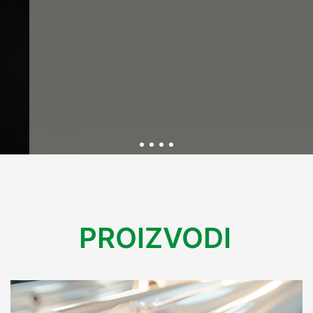
Održivost kroz inovativnu
ambalažu
PROIZVODI
U Variplastu kontinuirano radimo na razvoju ekološki
prihvatljive ambalaže koja smanjuje utjecaj na okoliš.
Kroz inovacije i reciklažne procese, osiguravamo rješenja
koja podržavaju održivu budućnost bez kompromisa na