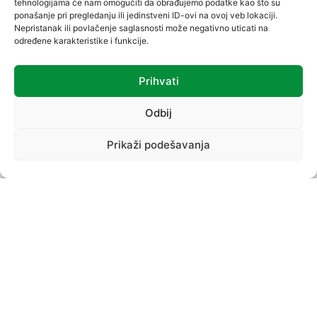
tehnologijama će nam omogućiti da obrađujemo podatke kao što su
ponašanje pri pregledanju ili jedinstveni ID-ovi na ovoj veb lokaciji.
Nepristanak ili povlačenje saglasnosti može negativno uticati na
određene karakteristike i funkcije.
Prihvati
VREĆICE
Odbij
Prikaži podešavanja
PROIZVODNI