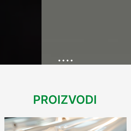
Održivost kroz inovativnu
PROIZVODI
ambalažu
U Variplastu kontinuirano radimo na razvoju ekološki
prihvatljive ambalaže koja smanjuje utjecaj na okoliš.
Kroz inovacije i reciklažne procese, osiguravamo rješenja