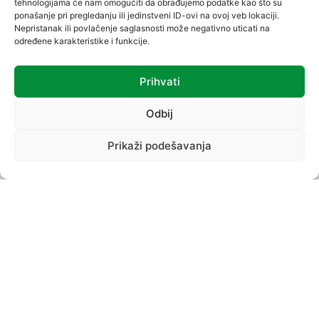
tehnologijama će nam omogućiti da obrađujemo podatke kao što su
ponašanje pri pregledanju ili jedinstveni ID-ovi na ovoj veb lokaciji.
Nepristanak ili povlačenje saglasnosti može negativno uticati na
određene karakteristike i funkcije.
Prihvati
VREĆICE
Odbij
Prikaži podešavanja
PROIZVODNI