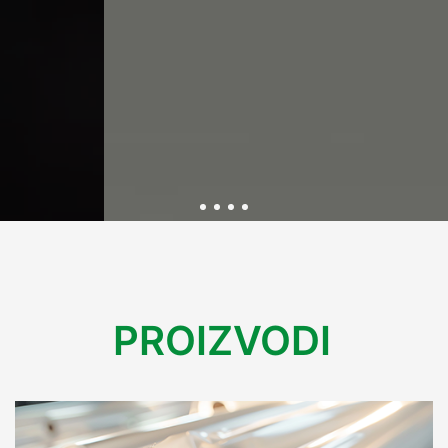
Održivost kroz inovativnu
ambalažu
PROIZVODI
U Variplastu kontinuirano radimo na razvoju ekološki
prihvatljive ambalaže koja smanjuje utjecaj na okoliš.
Kroz inovacije i reciklažne procese, osiguravamo rješenja
koja podržavaju održivu budućnost bez kompromisa na