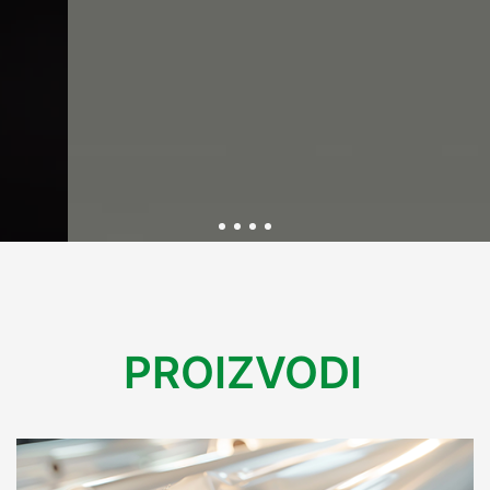
Održivost kroz inovativnu
ambalažu
PROIZVODI
U Variplastu kontinuirano radimo na razvoju ekološki
prihvatljive ambalaže koja smanjuje utjecaj na okoliš.
Kroz inovacije i reciklažne procese, osiguravamo rješenja
koja podržavaju održivu budućnost bez kompromisa na