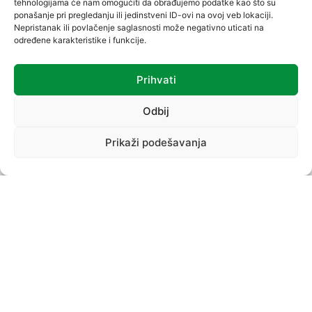
tehnologijama će nam omogućiti da obrađujemo podatke kao što su
ponašanje pri pregledanju ili jedinstveni ID-ovi na ovoj veb lokaciji.
Nepristanak ili povlačenje saglasnosti može negativno uticati na
određene karakteristike i funkcije.
Prihvati
VREĆICE
Odbij
Prikaži podešavanja
PROIZVODNI