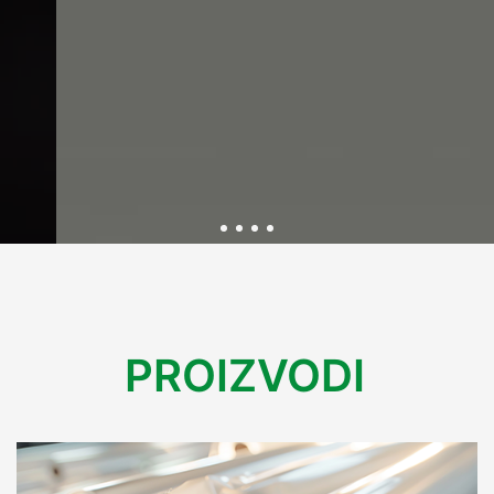
Održivost kroz inovativnu
ambalažu
PROIZVODI
U Variplastu kontinuirano radimo na razvoju ekološki
prihvatljive ambalaže koja smanjuje utjecaj na okoliš.
Kroz inovacije i reciklažne procese, osiguravamo rješenja
koja podržavaju održivu budućnost bez kompromisa na