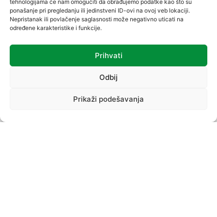
tehnologijama će nam omogućiti da obrađujemo podatke kao što su
ponašanje pri pregledanju ili jedinstveni ID-ovi na ovoj veb lokaciji.
Nepristanak ili povlačenje saglasnosti može negativno uticati na
određene karakteristike i funkcije.
Prihvati
VREĆICE
Odbij
Prikaži podešavanja
PROIZVODNI