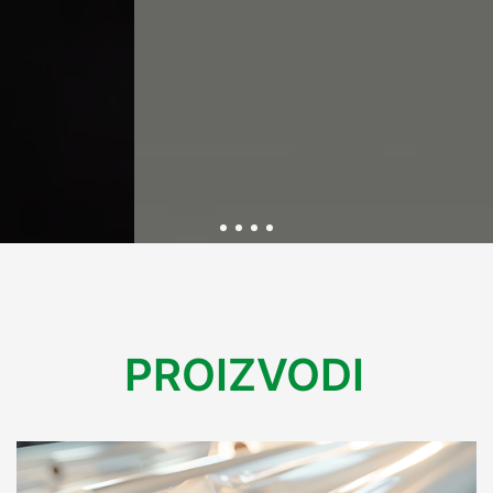
Održivost kroz inovativnu
PROIZVODI
ambalažu
U Variplastu kontinuirano radimo na razvoju ekološki
prihvatljive ambalaže koja smanjuje utjecaj na okoliš.
Kroz inovacije i reciklažne procese, osiguravamo rješenja