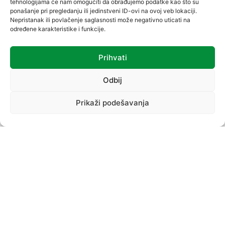
tehnologijama će nam omogućiti da obrađujemo podatke kao što su
ponašanje pri pregledanju ili jedinstveni ID-ovi na ovoj veb lokaciji.
Nepristanak ili povlačenje saglasnosti može negativno uticati na
određene karakteristike i funkcije.
Prihvati
VREĆICE
Odbij
Prikaži podešavanja
PROIZVODNI