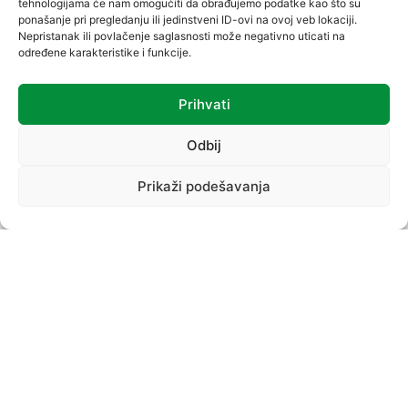
tehnologijama će nam omogućiti da obrađujemo podatke kao što su
ponašanje pri pregledanju ili jedinstveni ID-ovi na ovoj veb lokaciji.
Nepristanak ili povlačenje saglasnosti može negativno uticati na
određene karakteristike i funkcije.
Prihvati
VREĆICE
Odbij
Prikaži podešavanja
PROIZVODNI