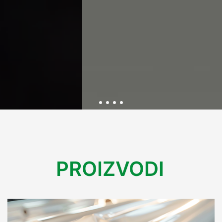
Održivost kroz inovativnu
PROIZVODI
ambalažu
U Variplastu kontinuirano radimo na razvoju ekološki
prihvatljive ambalaže koja smanjuje utjecaj na okoliš.
Kroz inovacije i reciklažne procese, osiguravamo rješenja