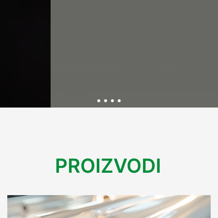
Održivost kroz inovativnu
PROIZVODI
ambalažu
U Variplastu kontinuirano radimo na razvoju ekološki
prihvatljive ambalaže koja smanjuje utjecaj na okoliš.
Kroz inovacije i reciklažne procese, osiguravamo rješenja