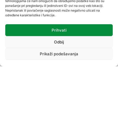
tehnologijama će nam omogućiti da obrađujemo podatke kao što su
ponašanje pri pregledanju ili jedinstveni ID-ovi na ovoj veb lokaciji.
Nepristanak ili povlačenje saglasnosti može negativno uticati na
određene karakteristike i funkcije.
Prihvati
VREĆICE
Odbij
Prikaži podešavanja
PROIZVODNI