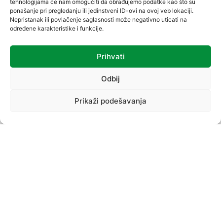
tehnologijama će nam omogućiti da obrađujemo podatke kao što su
ponašanje pri pregledanju ili jedinstveni ID-ovi na ovoj veb lokaciji.
Nepristanak ili povlačenje saglasnosti može negativno uticati na
određene karakteristike i funkcije.
Prihvati
VREĆICE
Odbij
Prikaži podešavanja
PROIZVODNI