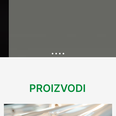
Održivost kroz inovativnu
ambalažu
PROIZVODI
U Variplastu kontinuirano radimo na razvoju ekološki
prihvatljive ambalaže koja smanjuje utjecaj na okoliš.
Kroz inovacije i reciklažne procese, osiguravamo rješenja
koja podržavaju održivu budućnost bez kompromisa na