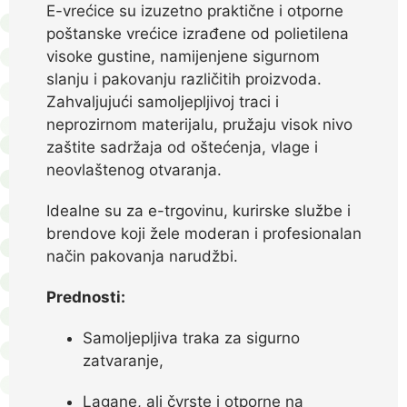
E-vrećice su izuzetno praktične i otporne
poštanske vrećice izrađene od polietilena
visoke gustine, namijenjene sigurnom
slanju i pakovanju različitih proizvoda.
Zahvaljujući samoljepljivoj traci i
neprozirnom materijalu, pružaju visok nivo
zaštite sadržaja od oštećenja, vlage i
neovlaštenog otvaranja.
Idealne su za e-trgovinu, kurirske službe i
brendove koji žele moderan i profesionalan
način pakovanja narudžbi.
Prednosti:
Samoljepljiva traka za sigurno
zatvaranje,
Lagane, ali čvrste i otporne na