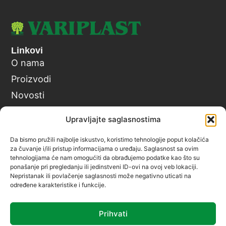
Linkovi
O nama
Proizvodi
Novosti
Karijera
Upravljajte saglasnostima
Kontakt
Da bismo pružili najbolje iskustvo, koristimo tehnologije poput kolačića
Kontakt
za čuvanje i/ili pristup informacijama o uređaju. Saglasnost sa ovim
tehnologijama će nam omogućiti da obrađujemo podatke kao što su
Gračaničkih gazija 109 – Etivaža
ponašanje pri pregledanju ili jedinstveni ID-ovi na ovoj veb lokaciji.
Gračanica 75320
Nepristanak ili povlačenje saglasnosti može negativno uticati na
određene karakteristike i funkcije.
+387 35 708 320
info@variplast.ba
Prihvati