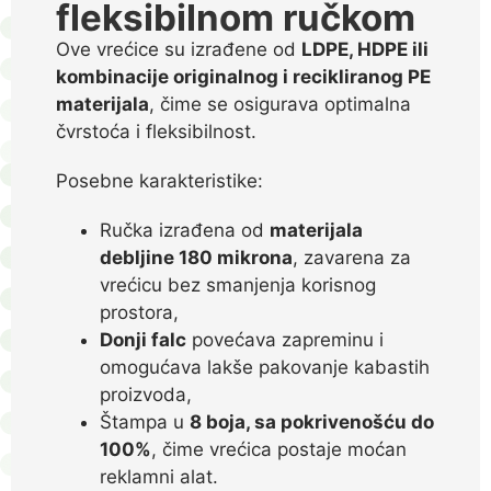
fleksibilnom ručkom
Ove vrećice su izrađene od
LDPE, HDPE ili
kombinacije originalnog i recikliranog PE
materijala
, čime se osigurava optimalna
čvrstoća i fleksibilnost.
Posebne karakteristike:
Ručka izrađena od
materijala
debljine 180 mikrona
, zavarena za
vrećicu bez smanjenja korisnog
prostora,
Donji falc
povećava zapreminu i
omogućava lakše pakovanje kabastih
proizvoda,
Štampa u
8 boja, sa pokrivenošću do
100%
, čime vrećica postaje moćan
reklamni alat.